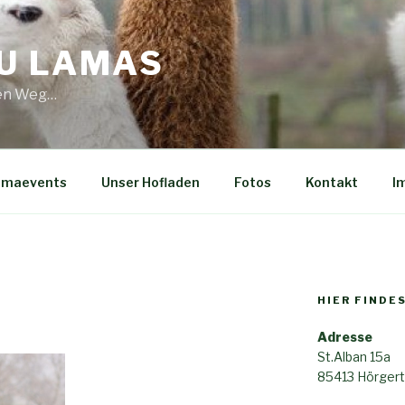
U LAMAS
den Weg…
amaevents
Unser Hofladen
Fotos
Kontakt
I
HIER FINDE
Adresse
St.Alban 15a
85413 Hörger