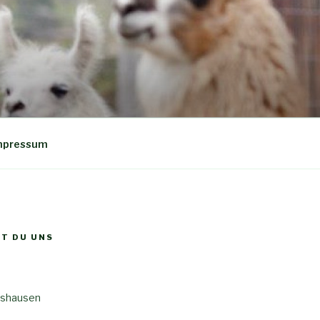
mpressum
ST DU UNS
tshausen