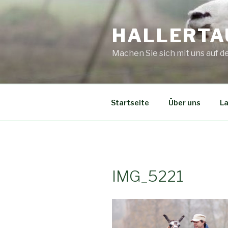
Zum
Inhalt
HALLERTA
springen
Machen Sie sich mit uns auf 
Startseite
Über uns
L
IMG_5221